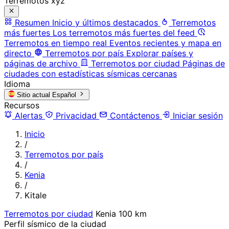
Terremotos xyz
Resumen
Inicio y últimos destacados
Terremotos
más fuertes
Los terremotos más fuertes del feed
Terremotos en tiempo real
Eventos recientes y mapa en
directo
Terremotos por país
Explorar países y
páginas de archivo
Terremotos por ciudad
Páginas de
ciudades con estadísticas sísmicas cercanas
Idioma
Sitio actual
Español
Recursos
Alertas
Privacidad
Contáctenos
Iniciar sesión
Inicio
/
Terremotos por país
/
Kenia
/
Kitale
Terremotos por ciudad
Kenia
100 km
Perfil sísmico de la ciudad