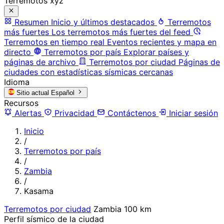
Terremotos xyz
Resumen
Inicio y últimos destacados
Terremotos
más fuertes
Los terremotos más fuertes del feed
Terremotos en tiempo real
Eventos recientes y mapa en
directo
Terremotos por país
Explorar países y
páginas de archivo
Terremotos por ciudad
Páginas de
ciudades con estadísticas sísmicas cercanas
Idioma
Sitio actual
Español
Recursos
Alertas
Privacidad
Contáctenos
Iniciar sesión
Inicio
/
Terremotos por país
/
Zambia
/
Kasama
Terremotos por ciudad
Zambia
100 km
Perfil sísmico de la ciudad