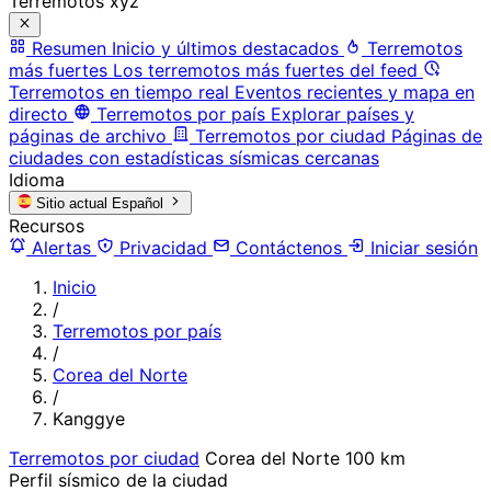
Terremotos xyz
Resumen
Inicio y últimos destacados
Terremotos
más fuertes
Los terremotos más fuertes del feed
Terremotos en tiempo real
Eventos recientes y mapa en
directo
Terremotos por país
Explorar países y
páginas de archivo
Terremotos por ciudad
Páginas de
ciudades con estadísticas sísmicas cercanas
Idioma
Sitio actual
Español
Recursos
Alertas
Privacidad
Contáctenos
Iniciar sesión
Inicio
/
Terremotos por país
/
Corea del Norte
/
Kanggye
Terremotos por ciudad
Corea del Norte
100 km
Perfil sísmico de la ciudad