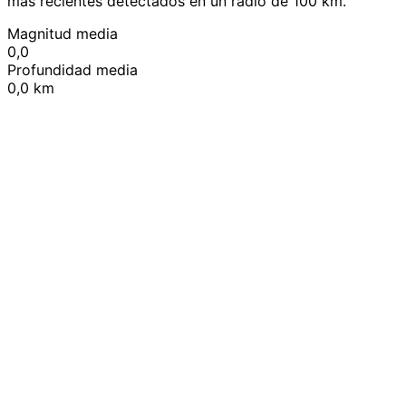
más recientes detectados en un radio de 100 km.
Magnitud media
0,0
Profundidad media
0,0 km
Leaflet
|
© OpenStreetMap contributors
+
−