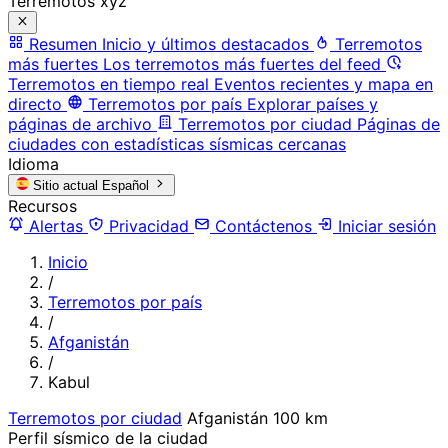
Terremotos xyz
Resumen
Inicio y últimos destacados
Terremotos
más fuertes
Los terremotos más fuertes del feed
Terremotos en tiempo real
Eventos recientes y mapa en
directo
Terremotos por país
Explorar países y
páginas de archivo
Terremotos por ciudad
Páginas de
ciudades con estadísticas sísmicas cercanas
Idioma
Sitio actual
Español
Recursos
Alertas
Privacidad
Contáctenos
Iniciar sesión
Inicio
/
Terremotos por país
/
Afganistán
/
Kabul
Terremotos por ciudad
Afganistán
100 km
Perfil sísmico de la ciudad