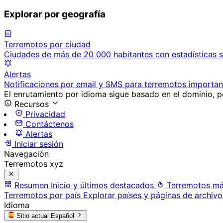
Explorar por geografía
Terremotos por ciudad
Ciudades de más de 20 000 habitantes con estadísticas s
Alertas
Notificaciones por email y SMS para terremotos importan
El enrutamiento por idioma sigue basado en el dominio, po
Recursos
Privacidad
Contáctenos
Alertas
Iniciar sesión
Navegación
Terremotos xyz
Resumen
Inicio y últimos destacados
Terremotos má
Terremotos por país
Explorar países y páginas de archivo
Idioma
Sitio actual
Español