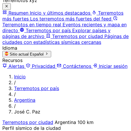
Terremotos xyz
Resumen
Inicio y últimos destacados
Terremotos
más fuertes
Los terremotos más fuertes del feed
Terremotos en tiempo real
Eventos recientes y mapa en
directo
Terremotos por país
Explorar países y
páginas de archivo
Terremotos por ciudad
Páginas de
ciudades con estadísticas sísmicas cercanas
Idioma
Sitio actual
Español
Recursos
Alertas
Privacidad
Contáctenos
Iniciar sesión
Inicio
/
Terremotos por país
/
Argentina
/
José C. Paz
Terremotos por ciudad
Argentina
100 km
Perfil sísmico de la ciudad