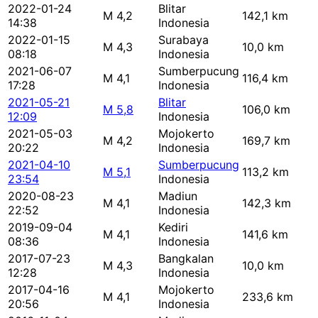
2022-01-24
Blitar
M 4,2
142,1 km
14:38
Indonesia
2022-01-15
Surabaya
M 4,3
10,0 km
08:18
Indonesia
2021-06-07
Sumberpucung
M 4,1
116,4 km
17:28
Indonesia
2021-05-21
Blitar
M 5,8
106,0 km
12:09
Indonesia
2021-05-03
Mojokerto
M 4,2
169,7 km
20:22
Indonesia
2021-04-10
Sumberpucung
M 5,1
113,2 km
23:54
Indonesia
2020-08-23
Madiun
M 4,1
142,3 km
22:52
Indonesia
2019-09-04
Kediri
M 4,1
141,6 km
08:36
Indonesia
2017-07-23
Bangkalan
M 4,3
10,0 km
12:28
Indonesia
2017-04-16
Mojokerto
M 4,1
233,6 km
20:56
Indonesia