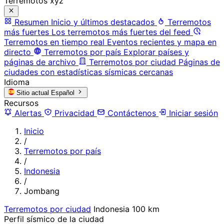
Terremotos xyz
Resumen
Inicio y últimos destacados
Terremotos
más fuertes
Los terremotos más fuertes del feed
Terremotos en tiempo real
Eventos recientes y mapa en
directo
Terremotos por país
Explorar países y
páginas de archivo
Terremotos por ciudad
Páginas de
ciudades con estadísticas sísmicas cercanas
Idioma
Sitio actual
Español
Recursos
Alertas
Privacidad
Contáctenos
Iniciar sesión
Inicio
/
Terremotos por país
/
Indonesia
/
Jombang
Terremotos por ciudad
Indonesia
100 km
Perfil sísmico de la ciudad