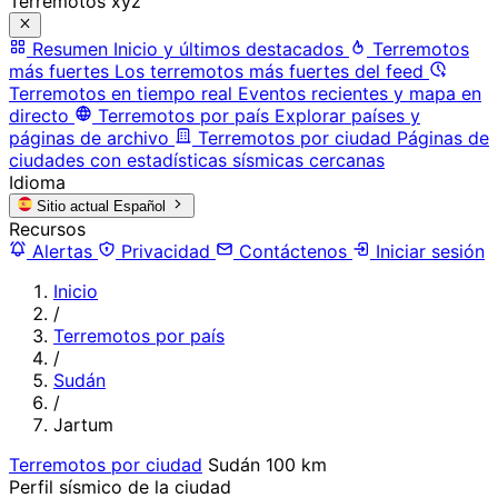
Terremotos xyz
Resumen
Inicio y últimos destacados
Terremotos
más fuertes
Los terremotos más fuertes del feed
Terremotos en tiempo real
Eventos recientes y mapa en
directo
Terremotos por país
Explorar países y
páginas de archivo
Terremotos por ciudad
Páginas de
ciudades con estadísticas sísmicas cercanas
Idioma
Sitio actual
Español
Recursos
Alertas
Privacidad
Contáctenos
Iniciar sesión
Inicio
/
Terremotos por país
/
Sudán
/
Jartum
Terremotos por ciudad
Sudán
100 km
Perfil sísmico de la ciudad