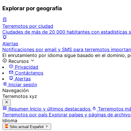
Explorar por geografía
Terremotos por ciudad
Ciudades de más de 20 000 habitantes con estadísticas s
Alertas
Notificaciones por email y SMS para terremotos importan
El enrutamiento por idioma sigue basado en el dominio, po
Recursos
Privacidad
Contáctenos
Alertas
Iniciar sesión
Navegación
Terremotos xyz
Resumen
Inicio y últimos destacados
Terremotos má
Terremotos por país
Explorar países y páginas de archivo
Idioma
Sitio actual
Español