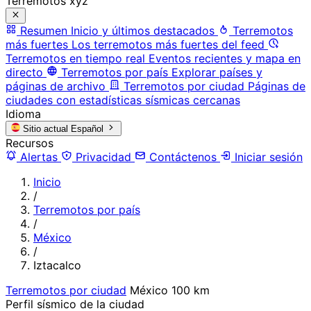
Terremotos xyz
Resumen
Inicio y últimos destacados
Terremotos
más fuertes
Los terremotos más fuertes del feed
Terremotos en tiempo real
Eventos recientes y mapa en
directo
Terremotos por país
Explorar países y
páginas de archivo
Terremotos por ciudad
Páginas de
ciudades con estadísticas sísmicas cercanas
Idioma
Sitio actual
Español
Recursos
Alertas
Privacidad
Contáctenos
Iniciar sesión
Inicio
/
Terremotos por país
/
México
/
Iztacalco
Terremotos por ciudad
México
100 km
Perfil sísmico de la ciudad