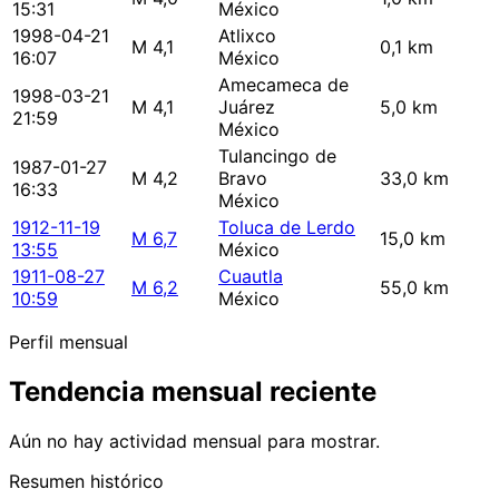
15:31
México
1998-04-21
Atlixco
M 4,1
0,1 km
16:07
México
Amecameca de
1998-03-21
M 4,1
Juárez
5,0 km
21:59
México
Tulancingo de
1987-01-27
M 4,2
Bravo
33,0 km
16:33
México
1912-11-19
Toluca de Lerdo
M 6,7
15,0 km
13:55
México
1911-08-27
Cuautla
M 6,2
55,0 km
10:59
México
Perfil mensual
Tendencia mensual reciente
Aún no hay actividad mensual para mostrar.
Resumen histórico