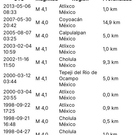
2013-05-06
Atlixco
M 4,1
1,0 km
08:33
México
2007-05-30
Coyoacán
M 4,0
14,9 km
20:42
México
2005-08-07
Calpulalpan
M 4,0
5,0 km
03:25
México
2003-02-04
Atlixco
M 4,1
1,0 km
10:59
México
2002-11-16
Cholula
M 4,1
9,3 km
11:50
México
Tepeji del Rio de
2000-03-12
M 4,1
Ocampo
5,0 km
03:44
México
2000-03-04
Atlixco
M 4,1
0,0 km
20:55
México
1998-09-22
Atlixco
M 4,0
0,9 km
17:25
México
1998-09-21
Cholula
M 4,0
0,5 km
16:48
México
1998-04-27
Cholula
M 4,0
1,0 km