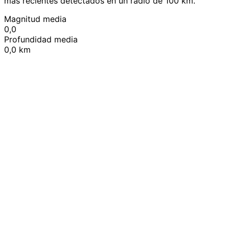
más recientes detectados en un radio de 100 km.
Magnitud media
0,0
Profundidad media
0,0 km
Leaflet
|
© OpenStreetMap contributors
+
−