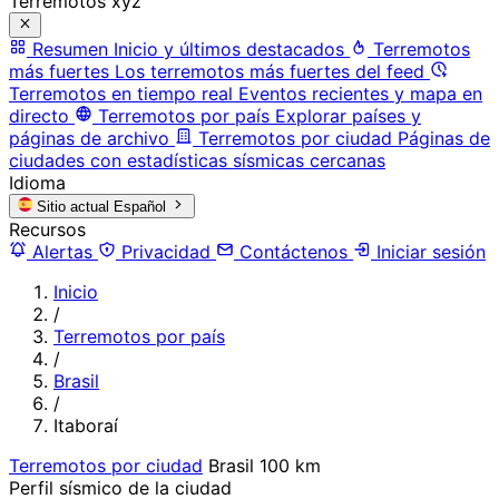
Terremotos xyz
Resumen
Inicio y últimos destacados
Terremotos
más fuertes
Los terremotos más fuertes del feed
Terremotos en tiempo real
Eventos recientes y mapa en
directo
Terremotos por país
Explorar países y
páginas de archivo
Terremotos por ciudad
Páginas de
ciudades con estadísticas sísmicas cercanas
Idioma
Sitio actual
Español
Recursos
Alertas
Privacidad
Contáctenos
Iniciar sesión
Inicio
/
Terremotos por país
/
Brasil
/
Itaboraí
Terremotos por ciudad
Brasil
100 km
Perfil sísmico de la ciudad