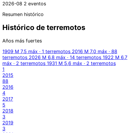
2026-08
2 eventos
Resumen histórico
Histórico de terremotos
Años más fuertes
1909
M 7,5 máx · 1 terremotos
2016
M 7,0 máx · 88
terremotos
2026
M 6,8 máx · 14 terremotos
1922
M 6,7
máx · 2 terremotos
1931
M 5,6 máx · 2 terremotos
1
2015
88
2016
4
2017
5
2018
3
2019
3