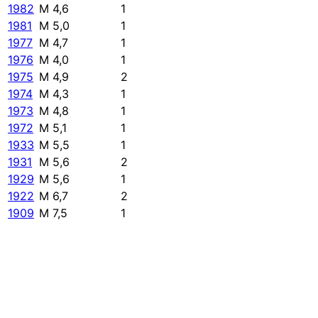
1982
M 4,6
1
1981
M 5,0
1
1977
M 4,7
1
1976
M 4,0
1
1975
M 4,9
2
1974
M 4,3
1
1973
M 4,8
1
1972
M 5,1
1
1933
M 5,5
1
1931
M 5,6
2
1929
M 5,6
1
1922
M 6,7
2
1909
M 7,5
1