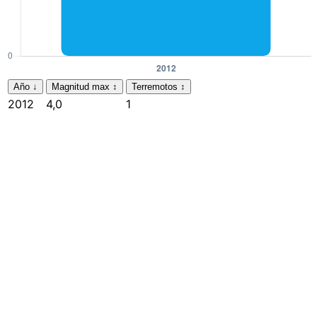
Año
↓
Magnitud max
↕
Terremotos
↕
2012
4,0
1