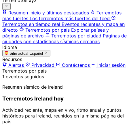
Terremotos xyz
Resumen
Inicio y últimos destacados
Terremotos
más fuertes
Los terremotos más fuertes del feed
Terremotos en tiempo real
Eventos recientes y mapa en
directo
Terremotos por país
Explorar países y
páginas de archivo
Terremotos por ciudad
Páginas de
ciudades con estadísticas sísmicas cercanas
Idioma
Sitio actual
Español
Recursos
Alertas
Privacidad
Contáctenos
Iniciar sesión
Terremotos por país
1 eventos seguidos
Resumen sísmico de Ireland
Terremotos Ireland hoy
Actividad reciente, mapa en vivo, ritmo anual y puntos
históricos para Ireland, reunidos en la misma página del
país.