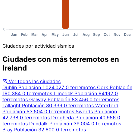
Ciudades por actividad sísmica
Ciudades con más terremotos en
Ireland
Ver todas las ciudades
Dublín
Población 1.024.027
0 terremotos
Cork
Población
190.384
0 terremotos
Limerick
Población 94.192
0
terremotos
Galway
Población 83.456
0 terremotos
Tallaght
Población 80.339
0 terremotos
Waterford
Población 53.504
0 terremotos
Swords
Población
42.738
0 terremotos
Drogheda
Población 40.956
0
terremotos
Dundalk
Población 39.004
0 terremotos
Bray
Población 32.600
0 terremotos