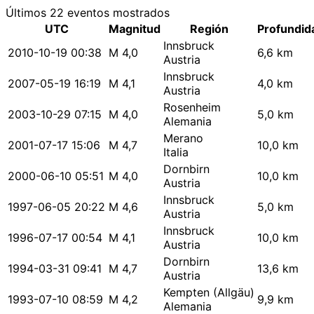
Últimos 22 eventos mostrados
UTC
Magnitud
Región
Profundid
Innsbruck
2010-10-19 00:38
M 4,0
6,6 km
Austria
Innsbruck
2007-05-19 16:19
M 4,1
4,0 km
Austria
Rosenheim
2003-10-29 07:15
M 4,0
5,0 km
Alemania
Merano
2001-07-17 15:06
M 4,7
10,0 km
Italia
Dornbirn
2000-06-10 05:51
M 4,0
10,0 km
Austria
Innsbruck
1997-06-05 20:22
M 4,6
5,0 km
Austria
Innsbruck
1996-07-17 00:54
M 4,1
10,0 km
Austria
Dornbirn
1994-03-31 09:41
M 4,7
13,6 km
Austria
Kempten (Allgäu)
1993-07-10 08:59
M 4,2
9,9 km
Alemania