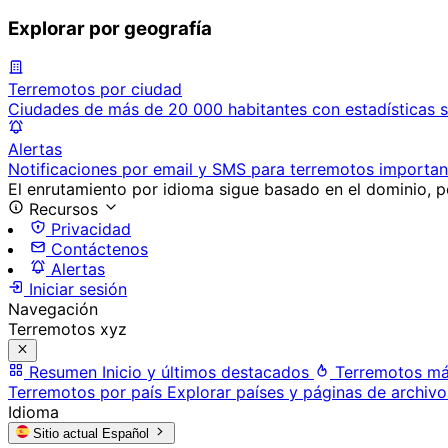
Explorar por geografía
Terremotos por ciudad
Ciudades de más de 20 000 habitantes con estadísticas s
Alertas
Notificaciones por email y SMS para terremotos importan
El enrutamiento por idioma sigue basado en el dominio, po
Recursos
Privacidad
Contáctenos
Alertas
Iniciar sesión
Navegación
Terremotos xyz
Resumen
Inicio y últimos destacados
Terremotos má
Terremotos por país
Explorar países y páginas de archivo
Idioma
Sitio actual
Español