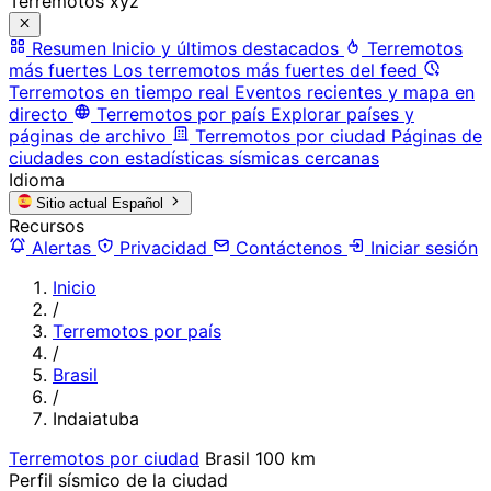
Terremotos xyz
Resumen
Inicio y últimos destacados
Terremotos
más fuertes
Los terremotos más fuertes del feed
Terremotos en tiempo real
Eventos recientes y mapa en
directo
Terremotos por país
Explorar países y
páginas de archivo
Terremotos por ciudad
Páginas de
ciudades con estadísticas sísmicas cercanas
Idioma
Sitio actual
Español
Recursos
Alertas
Privacidad
Contáctenos
Iniciar sesión
Inicio
/
Terremotos por país
/
Brasil
/
Indaiatuba
Terremotos por ciudad
Brasil
100 km
Perfil sísmico de la ciudad