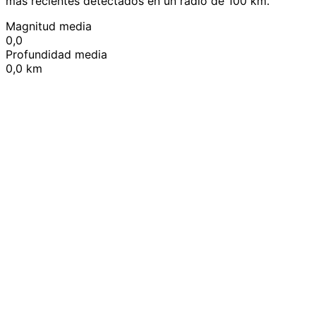
más recientes detectados en un radio de 100 km.
Magnitud media
0,0
Profundidad media
0,0 km
Leaflet
|
© OpenStreetMap contributors
+
−