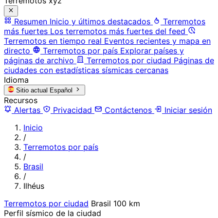
Terremotos xyz
Resumen
Inicio y últimos destacados
Terremotos
más fuertes
Los terremotos más fuertes del feed
Terremotos en tiempo real
Eventos recientes y mapa en
directo
Terremotos por país
Explorar países y
páginas de archivo
Terremotos por ciudad
Páginas de
ciudades con estadísticas sísmicas cercanas
Idioma
Sitio actual
Español
Recursos
Alertas
Privacidad
Contáctenos
Iniciar sesión
Inicio
/
Terremotos por país
/
Brasil
/
Ilhéus
Terremotos por ciudad
Brasil
100 km
Perfil sísmico de la ciudad