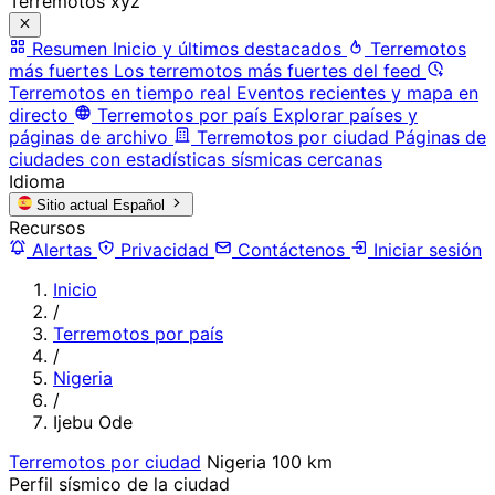
Terremotos xyz
Resumen
Inicio y últimos destacados
Terremotos
más fuertes
Los terremotos más fuertes del feed
Terremotos en tiempo real
Eventos recientes y mapa en
directo
Terremotos por país
Explorar países y
páginas de archivo
Terremotos por ciudad
Páginas de
ciudades con estadísticas sísmicas cercanas
Idioma
Sitio actual
Español
Recursos
Alertas
Privacidad
Contáctenos
Iniciar sesión
Inicio
/
Terremotos por país
/
Nigeria
/
Ijebu Ode
Terremotos por ciudad
Nigeria
100 km
Perfil sísmico de la ciudad