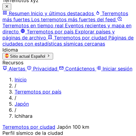
Terremotos xyz
Resumen
Inicio y últimos destacados
Terremotos
más fuertes
Los terremotos más fuertes del feed
Terremotos en tiempo real
Eventos recientes y mapa en
directo
Terremotos por país
Explorar países y
páginas de archivo
Terremotos por ciudad
Páginas de
ciudades con estadísticas sísmicas cercanas
Idioma
Sitio actual
Español
Recursos
Alertas
Privacidad
Contáctenos
Iniciar sesión
Inicio
/
Terremotos por país
/
Japón
/
Ichihara
Terremotos por ciudad
Japón
100 km
Perfil sísmico de la ciudad