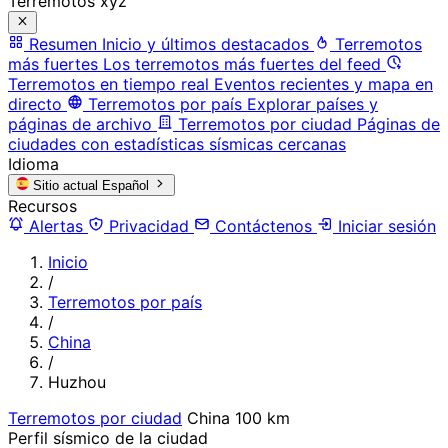
Terremotos xyz
Resumen
Inicio y últimos destacados
Terremotos
más fuertes
Los terremotos más fuertes del feed
Terremotos en tiempo real
Eventos recientes y mapa en
directo
Terremotos por país
Explorar países y
páginas de archivo
Terremotos por ciudad
Páginas de
ciudades con estadísticas sísmicas cercanas
Idioma
Sitio actual
Español
Recursos
Alertas
Privacidad
Contáctenos
Iniciar sesión
Inicio
/
Terremotos por país
/
China
/
Huzhou
Terremotos por ciudad
China
100 km
Perfil sísmico de la ciudad