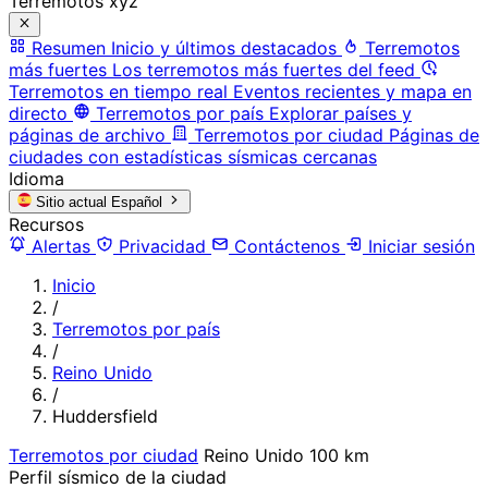
Terremotos xyz
Resumen
Inicio y últimos destacados
Terremotos
más fuertes
Los terremotos más fuertes del feed
Terremotos en tiempo real
Eventos recientes y mapa en
directo
Terremotos por país
Explorar países y
páginas de archivo
Terremotos por ciudad
Páginas de
ciudades con estadísticas sísmicas cercanas
Idioma
Sitio actual
Español
Recursos
Alertas
Privacidad
Contáctenos
Iniciar sesión
Inicio
/
Terremotos por país
/
Reino Unido
/
Huddersfield
Terremotos por ciudad
Reino Unido
100 km
Perfil sísmico de la ciudad