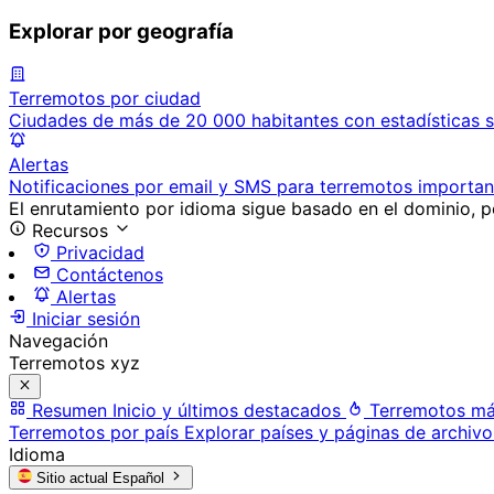
Explorar por geografía
Terremotos por ciudad
Ciudades de más de 20 000 habitantes con estadísticas s
Alertas
Notificaciones por email y SMS para terremotos importan
El enrutamiento por idioma sigue basado en el dominio, po
Recursos
Privacidad
Contáctenos
Alertas
Iniciar sesión
Navegación
Terremotos xyz
Resumen
Inicio y últimos destacados
Terremotos má
Terremotos por país
Explorar países y páginas de archivo
Idioma
Sitio actual
Español