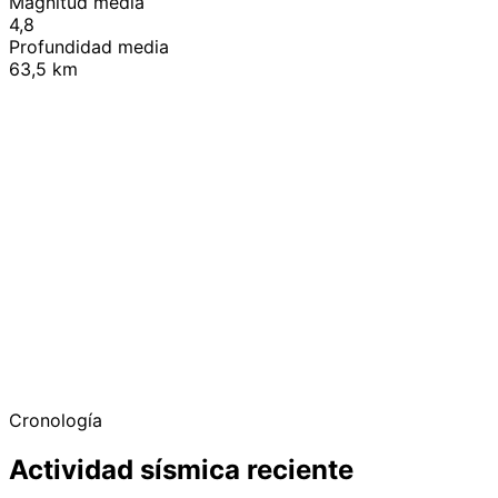
Magnitud media
4,8
Profundidad media
63,5 km
+
−
Cronología
Actividad sísmica reciente