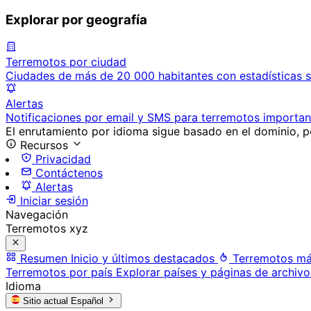
Explorar por geografía
Terremotos por ciudad
Ciudades de más de 20 000 habitantes con estadísticas s
Alertas
Notificaciones por email y SMS para terremotos importan
El enrutamiento por idioma sigue basado en el dominio, po
Recursos
Privacidad
Contáctenos
Alertas
Iniciar sesión
Navegación
Terremotos xyz
Resumen
Inicio y últimos destacados
Terremotos má
Terremotos por país
Explorar países y páginas de archivo
Idioma
Sitio actual
Español