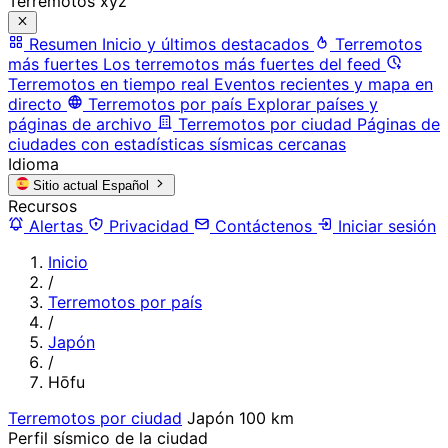
Terremotos xyz
Resumen
Inicio y últimos destacados
Terremotos
más fuertes
Los terremotos más fuertes del feed
Terremotos en tiempo real
Eventos recientes y mapa en
directo
Terremotos por país
Explorar países y
páginas de archivo
Terremotos por ciudad
Páginas de
ciudades con estadísticas sísmicas cercanas
Idioma
Sitio actual
Español
Recursos
Alertas
Privacidad
Contáctenos
Iniciar sesión
Inicio
/
Terremotos por país
/
Japón
/
Hōfu
Terremotos por ciudad
Japón
100 km
Perfil sísmico de la ciudad