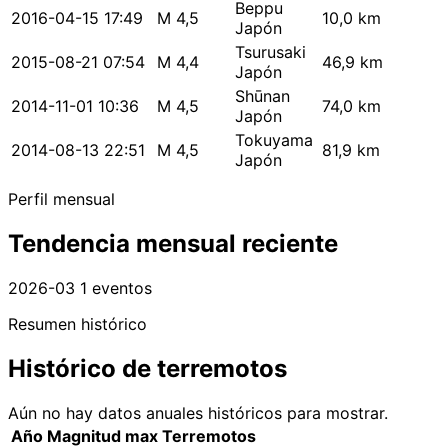
Beppu
2016-04-15 17:49
M 4,5
10,0 km
Japón
Tsurusaki
2015-08-21 07:54
M 4,4
46,9 km
Japón
Shūnan
2014-11-01 10:36
M 4,5
74,0 km
Japón
Tokuyama
2014-08-13 22:51
M 4,5
81,9 km
Japón
Perfil mensual
Tendencia mensual reciente
2026-03
1 eventos
Resumen histórico
Histórico de terremotos
Aún no hay datos anuales históricos para mostrar.
Año
Magnitud max
Terremotos