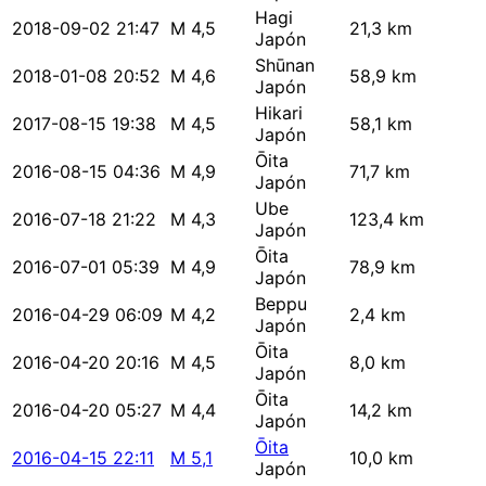
Hagi
2018-09-02 21:47
M 4,5
21,3 km
Japón
Shūnan
2018-01-08 20:52
M 4,6
58,9 km
Japón
Hikari
2017-08-15 19:38
M 4,5
58,1 km
Japón
Ōita
2016-08-15 04:36
M 4,9
71,7 km
Japón
Ube
2016-07-18 21:22
M 4,3
123,4 km
Japón
Ōita
2016-07-01 05:39
M 4,9
78,9 km
Japón
Beppu
2016-04-29 06:09
M 4,2
2,4 km
Japón
Ōita
2016-04-20 20:16
M 4,5
8,0 km
Japón
Ōita
2016-04-20 05:27
M 4,4
14,2 km
Japón
Ōita
2016-04-15 22:11
M 5,1
10,0 km
Japón