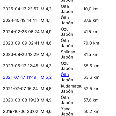
Japón
Ōita
2025-04-17 23:57
M 4,2
10,0 km
Japón
Ōita
2024-10-19 14:41
M 4,1
87,9 km
Japón
Ōzu
2024-02-26 06:24
M 4,9
41,5 km
Japón
Ōita
2023-09-09 02:41
M 4,6
79,0 km
Japón
Shūnan
2023-08-26 13:29
M 4,7
81,5 km
Japón
Ōzu
2023-05-12 12:45
M 4,3
55,5 km
Japón
Ōita
2021-07-17 11:49
M 5,2
63,6 km
Japón
Kudamatsu
2021-07-07 16:24
M 4,5
52,5 km
Japón
Ōita
2020-03-08 19:28
M 4,9
57,6 km
Japón
Yanai
2019-10-06 23:02
M 4,6
50,2 km
Japón