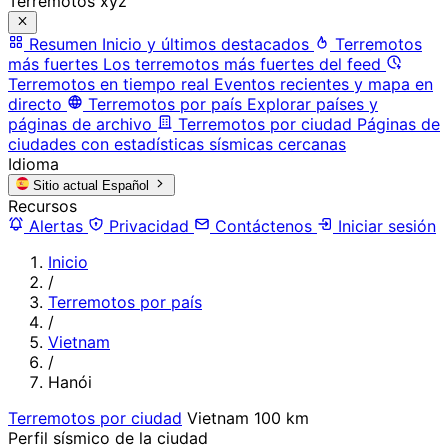
Terremotos xyz
Resumen
Inicio y últimos destacados
Terremotos
más fuertes
Los terremotos más fuertes del feed
Terremotos en tiempo real
Eventos recientes y mapa en
directo
Terremotos por país
Explorar países y
páginas de archivo
Terremotos por ciudad
Páginas de
ciudades con estadísticas sísmicas cercanas
Idioma
Sitio actual
Español
Recursos
Alertas
Privacidad
Contáctenos
Iniciar sesión
Inicio
/
Terremotos por país
/
Vietnam
/
Hanói
Terremotos por ciudad
Vietnam
100 km
Perfil sísmico de la ciudad