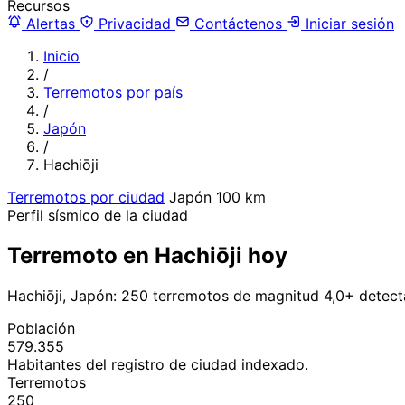
Recursos
Alertas
Privacidad
Contáctenos
Iniciar sesión
Inicio
/
Terremotos por país
/
Japón
/
Hachiōji
Terremotos por ciudad
Japón
100 km
Perfil sísmico de la ciudad
Terremoto en Hachiōji hoy
Hachiōji, Japón: 250 terremotos de magnitud 4,0+ detect
Población
579.355
Habitantes del registro de ciudad indexado.
Terremotos
250