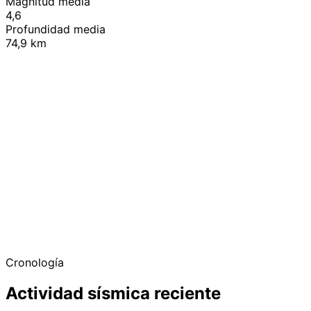
Magnitud media
4,6
Profundidad media
74,9 km
+
−
Cronología
Actividad sísmica reciente