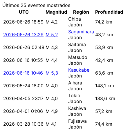
Últimos 25 eventos mostrados
UTC
Magnitud
Región
Profundidad
Chiba
2026-06-26 18:59
M 4,2
74,2 km
Japón
Sagamihara
2026-06-26 13:29
M 5,2
43,2 km
Japón
Saitama
2026-06-26 02:48
M 4,3
53,9 km
Japón
Matsudo
2026-06-16 10:55
M 4,4
42,4 km
Japón
Kasukabe
2026-06-16 10:46
M 5,3
63,6 km
Japón
Aihara
2026-05-24 18:00
M 4,0
148,1 km
Japón
Tokio
2026-04-05 23:17
M 4,0
138,6 km
Japón
Kashiwa
2026-04-01 01:06
M 4,9
57,2 km
Japón
Fujisawa
2026-03-28 10:36
M 4,1
74,4 km
Japón