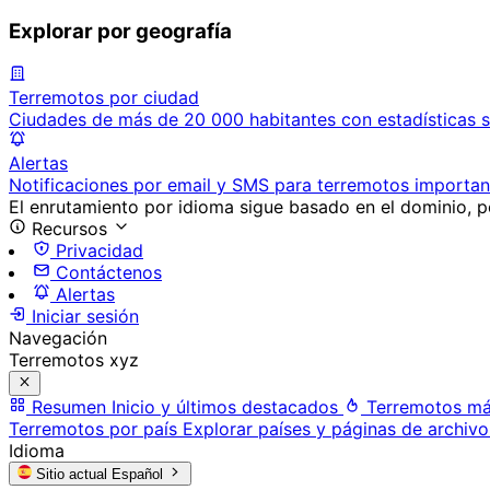
Explorar por geografía
Terremotos por ciudad
Ciudades de más de 20 000 habitantes con estadísticas s
Alertas
Notificaciones por email y SMS para terremotos importan
El enrutamiento por idioma sigue basado en el dominio, po
Recursos
Privacidad
Contáctenos
Alertas
Iniciar sesión
Navegación
Terremotos xyz
Resumen
Inicio y últimos destacados
Terremotos má
Terremotos por país
Explorar países y páginas de archivo
Idioma
Sitio actual
Español