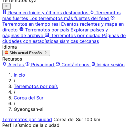
Terremotos xyz
Resumen
Inicio y últimos destacados
Terremotos
más fuertes
Los terremotos más fuertes del feed
Terremotos en tiempo real
Eventos recientes y mapa en
directo
Terremotos por país
Explorar países y
páginas de archivo
Terremotos por ciudad
Páginas de
ciudades con estadísticas sísmicas cercanas
Idioma
Sitio actual
Español
Recursos
Alertas
Privacidad
Contáctenos
Iniciar sesión
Inicio
/
Terremotos por país
/
Corea del Sur
/
Gyeongsan-si
Terremotos por ciudad
Corea del Sur
100 km
Perfil sísmico de la ciudad