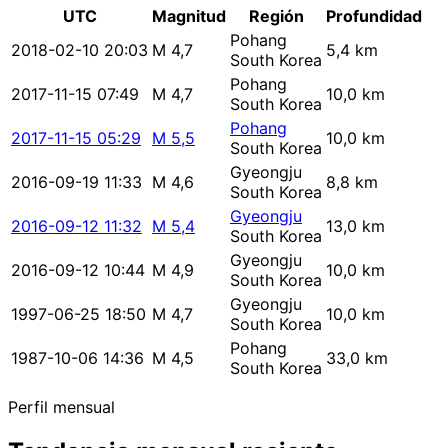
UTC
Magnitud
Región
Profundidad
Pohang
2018-02-10 20:03
M 4,7
5,4 km
South Korea
Pohang
2017-11-15 07:49
M 4,7
10,0 km
South Korea
Pohang
2017-11-15 05:29
M 5,5
10,0 km
South Korea
Gyeongju
2016-09-19 11:33
M 4,6
8,8 km
South Korea
Gyeongju
2016-09-12 11:32
M 5,4
13,0 km
South Korea
Gyeongju
2016-09-12 10:44
M 4,9
10,0 km
South Korea
Gyeongju
1997-06-25 18:50
M 4,7
10,0 km
South Korea
Pohang
1987-10-06 14:36
M 4,5
33,0 km
South Korea
Perfil mensual