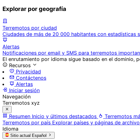
Explorar por geografía
Terremotos por ciudad
Ciudades de más de 20 000 habitantes con estadísticas s
Alertas
Notificaciones por email y SMS para terremotos importan
El enrutamiento por idioma sigue basado en el dominio, po
Recursos
Privacidad
Contáctenos
Alertas
Iniciar sesión
Navegación
Terremotos xyz
Resumen
Inicio y últimos destacados
Terremotos má
Terremotos por país
Explorar países y páginas de archivo
Idioma
Sitio actual
Español