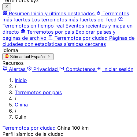
Terremotos xyz
Resumen
Inicio y últimos destacados
Terremotos
más fuertes
Los terremotos más fuertes del feed
Terremotos en tiempo real
Eventos recientes y mapa en
directo
Terremotos por país
Explorar países y
páginas de archivo
Terremotos por ciudad
Páginas de
ciudades con estadísticas sísmicas cercanas
Idioma
Sitio actual
Español
Recursos
Alertas
Privacidad
Contáctenos
Iniciar sesión
Inicio
/
Terremotos por país
/
China
/
Gulin
Terremotos por ciudad
China
100 km
Perfil sísmico de la ciudad