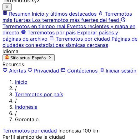
Terremotos xyz
Resumen
Inicio y últimos destacados
Terremotos
más fuertes
Los terremotos más fuertes del feed
Terremotos en tiempo real
Eventos recientes y mapa en
directo
Terremotos por país
Explorar países y
páginas de archivo
Terremotos por ciudad
Páginas de
ciudades con estadísticas sísmicas cercanas
Idioma
Sitio actual
Español
Recursos
Alertas
Privacidad
Contáctenos
Iniciar sesión
Inicio
/
Terremotos por país
/
Indonesia
/
Gorontalo
Terremotos por ciudad
Indonesia
100 km
Perfil sísmico de la ciudad