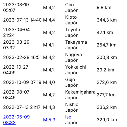
2023-08-19
Ono
M 4,2
9,8 km
05:07
Japón
Kioto
2023-07-13 14:40
M 4,4
344,3 km
Japón
2023-04-04
Toyota
M 4,2
42,1 km
21:24
Japón
2023-03-29
Takayama
M 4,1
254,7 km
07:32
Japón
Nagoya
2023-02-28 16:51
M 4,2
300,8 km
Japón
2022-10-27
Yokkaichi
M 4,1
29,2 km
04:09
Japón
Gujō
2022-10-09 07:19
M 4,0
272,6 km
Japón
2022-08-07
Kakamigahara
M 4,2
277,7 km
08:49
Japón
Nishio
2022-07-13 21:17
M 4,3
336,2 km
Japón
2022-05-09
Ise
M 5,3
329,0 km
08:33
Japón