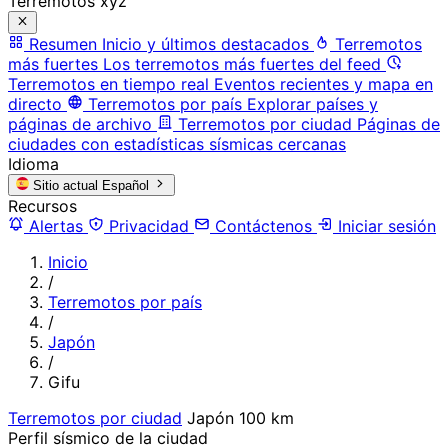
Terremotos xyz
Resumen
Inicio y últimos destacados
Terremotos
más fuertes
Los terremotos más fuertes del feed
Terremotos en tiempo real
Eventos recientes y mapa en
directo
Terremotos por país
Explorar países y
páginas de archivo
Terremotos por ciudad
Páginas de
ciudades con estadísticas sísmicas cercanas
Idioma
Sitio actual
Español
Recursos
Alertas
Privacidad
Contáctenos
Iniciar sesión
Inicio
/
Terremotos por país
/
Japón
/
Gifu
Terremotos por ciudad
Japón
100 km
Perfil sísmico de la ciudad