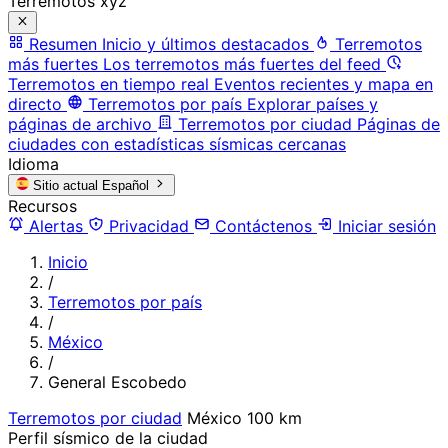
Terremotos xyz
Resumen
Inicio y últimos destacados
Terremotos
más fuertes
Los terremotos más fuertes del feed
Terremotos en tiempo real
Eventos recientes y mapa en
directo
Terremotos por país
Explorar países y
páginas de archivo
Terremotos por ciudad
Páginas de
ciudades con estadísticas sísmicas cercanas
Idioma
Sitio actual
Español
Recursos
Alertas
Privacidad
Contáctenos
Iniciar sesión
Inicio
/
Terremotos por país
/
México
/
General Escobedo
Terremotos por ciudad
México
100 km
Perfil sísmico de la ciudad