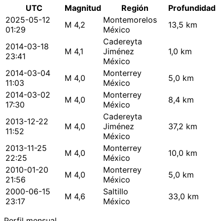
UTC
Magnitud
Región
Profundidad
2025-05-12
Montemorelos
M 4,2
13,5 km
01:29
México
Cadereyta
2014-03-18
M 4,1
Jiménez
1,0 km
23:41
México
2014-03-04
Monterrey
M 4,0
5,0 km
11:03
México
2014-03-02
Monterrey
M 4,0
8,4 km
17:30
México
Cadereyta
2013-12-22
M 4,0
Jiménez
37,2 km
11:52
México
2013-11-25
Monterrey
M 4,0
10,0 km
22:25
México
2010-01-20
Monterrey
M 4,0
5,0 km
21:56
México
2000-06-15
Saltillo
M 4,6
33,0 km
23:17
México
Perfil mensual