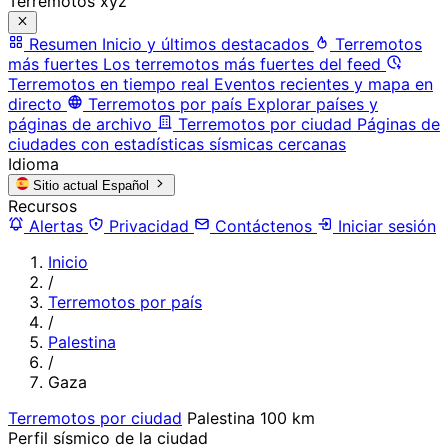
Terremotos xyz
Resumen
Inicio y últimos destacados
Terremotos
más fuertes
Los terremotos más fuertes del feed
Terremotos en tiempo real
Eventos recientes y mapa en
directo
Terremotos por país
Explorar países y
páginas de archivo
Terremotos por ciudad
Páginas de
ciudades con estadísticas sísmicas cercanas
Idioma
Sitio actual
Español
Recursos
Alertas
Privacidad
Contáctenos
Iniciar sesión
Inicio
/
Terremotos por país
/
Palestina
/
Gaza
Terremotos por ciudad
Palestina
100 km
Perfil sísmico de la ciudad