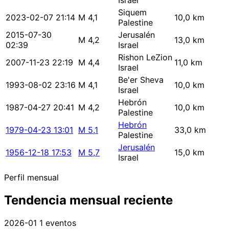
Israel
Siquem
2023-02-07 21:14
M 4,1
10,0 km
Palestine
2015-07-30
Jerusalén
M 4,2
13,0 km
02:39
Israel
Rishon LeZion
2007-11-23 22:19
M 4,4
11,0 km
Israel
Be'er Sheva
1993-08-02 23:16
M 4,1
10,0 km
Israel
Hebrón
1987-04-27 20:41
M 4,2
10,0 km
Palestine
Hebrón
1979-04-23 13:01
M 5,1
33,0 km
Palestine
Jerusalén
1956-12-18 17:53
M 5,7
15,0 km
Israel
Perfil mensual
Tendencia mensual reciente
2026-01
1 eventos