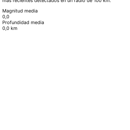
más recientes detectados en un radio de 100 km.
Magnitud media
0,0
Profundidad media
0,0 km
Leaflet
|
© OpenStreetMap contributors
+
−