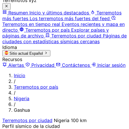
Terremotos xyz
Resumen
Inicio y últimos destacados
Terremotos
más fuertes
Los terremotos más fuertes del feed
Terremotos en tiempo real
Eventos recientes y mapa en
directo
Terremotos por país
Explorar países y
páginas de archivo
Terremotos por ciudad
Páginas de
ciudades con estadísticas sísmicas cercanas
Idioma
Sitio actual
Español
Recursos
Alertas
Privacidad
Contáctenos
Iniciar sesión
Inicio
/
Terremotos por país
/
Nigeria
/
Gashua
Terremotos por ciudad
Nigeria
100 km
Perfil sísmico de la ciudad