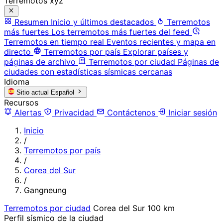
Terremotos xyz
Resumen
Inicio y últimos destacados
Terremotos
más fuertes
Los terremotos más fuertes del feed
Terremotos en tiempo real
Eventos recientes y mapa en
directo
Terremotos por país
Explorar países y
páginas de archivo
Terremotos por ciudad
Páginas de
ciudades con estadísticas sísmicas cercanas
Idioma
Sitio actual
Español
Recursos
Alertas
Privacidad
Contáctenos
Iniciar sesión
Inicio
/
Terremotos por país
/
Corea del Sur
/
Gangneung
Terremotos por ciudad
Corea del Sur
100 km
Perfil sísmico de la ciudad