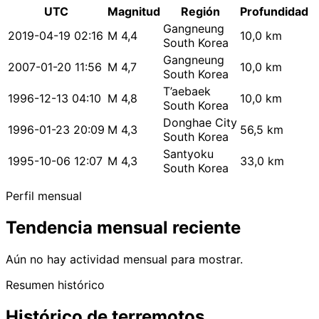
UTC
Magnitud
Región
Profundidad
Gangneung
2019-04-19 02:16
M 4,4
10,0 km
South Korea
Gangneung
2007-01-20 11:56
M 4,7
10,0 km
South Korea
T’aebaek
1996-12-13 04:10
M 4,8
10,0 km
South Korea
Donghae City
1996-01-23 20:09
M 4,3
56,5 km
South Korea
Santyoku
1995-10-06 12:07
M 4,3
33,0 km
South Korea
Perfil mensual
Tendencia mensual reciente
Aún no hay actividad mensual para mostrar.
Resumen histórico
Histórico de terremotos