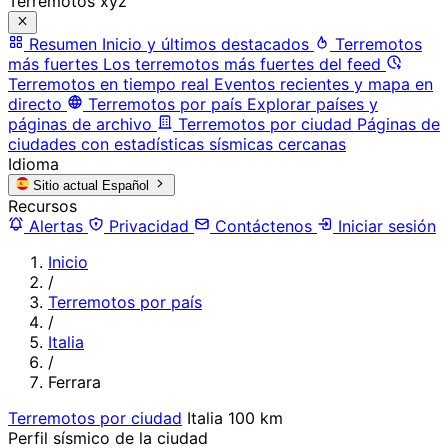
Terremotos xyz
Resumen
Inicio y últimos destacados
Terremotos
más fuertes
Los terremotos más fuertes del feed
Terremotos en tiempo real
Eventos recientes y mapa en
directo
Terremotos por país
Explorar países y
páginas de archivo
Terremotos por ciudad
Páginas de
ciudades con estadísticas sísmicas cercanas
Idioma
Sitio actual
Español
Recursos
Alertas
Privacidad
Contáctenos
Iniciar sesión
Inicio
/
Terremotos por país
/
Italia
/
Ferrara
Terremotos por ciudad
Italia
100 km
Perfil sísmico de la ciudad