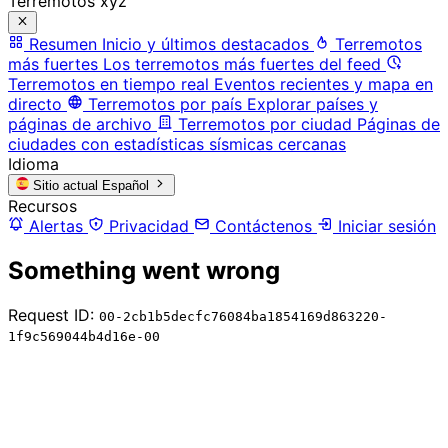
Terremotos xyz
Resumen
Inicio y últimos destacados
Terremotos
más fuertes
Los terremotos más fuertes del feed
Terremotos en tiempo real
Eventos recientes y mapa en
directo
Terremotos por país
Explorar países y
páginas de archivo
Terremotos por ciudad
Páginas de
ciudades con estadísticas sísmicas cercanas
Idioma
Sitio actual
Español
Recursos
Alertas
Privacidad
Contáctenos
Iniciar sesión
Something went wrong
Request ID:
00-2cb1b5decfc76084ba1854169d863220-
1f9c569044b4d16e-00