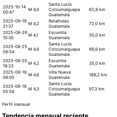
Santa Lucía
2025-10-14
M 4,0
Cotzumalguapa
62,8 km
00:47
Guatemala
2025-09-19
Retalhuleu
M 4,2
72,0 km
21:37
Guatemala
2025-08-29
Escuintla
M 4,1
35,0 km
10:30
Guatemala
Santa Lucía
2025-08-25
M 4,6
Cotzumalguapa
86,9 km
06:54
Guatemala
2025-08-20
Escuintla
M 4,2
35,0 km
18:33
Guatemala
2025-08-19
Villa Nueva
M 4,6
188,2 km
08:05
Guatemala
Santa Lucía
2025-08-18
M 4,3
Cotzumalguapa
97,3 km
05:58
Guatemala
Perfil mensual
Tendencia mensual reciente