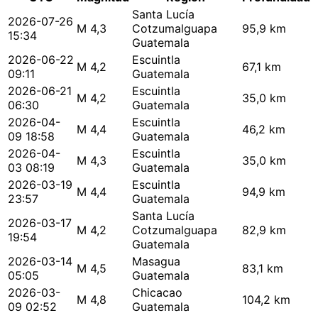
Santa Lucía
2026-07-26
M 4,3
Cotzumalguapa
95,9 km
15:34
Guatemala
2026-06-22
Escuintla
M 4,2
67,1 km
09:11
Guatemala
2026-06-21
Escuintla
M 4,2
35,0 km
06:30
Guatemala
2026-04-
Escuintla
M 4,4
46,2 km
09 18:58
Guatemala
2026-04-
Escuintla
M 4,3
35,0 km
03 08:19
Guatemala
2026-03-19
Escuintla
M 4,4
94,9 km
23:57
Guatemala
Santa Lucía
2026-03-17
M 4,2
Cotzumalguapa
82,9 km
19:54
Guatemala
2026-03-14
Masagua
M 4,5
83,1 km
05:05
Guatemala
2026-03-
Chicacao
M 4,8
104,2 km
09 02:52
Guatemala