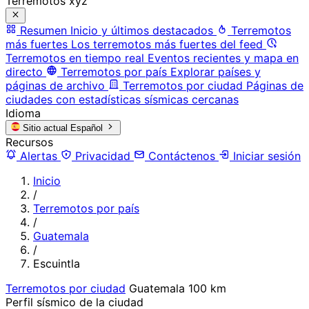
Terremotos xyz
Resumen
Inicio y últimos destacados
Terremotos
más fuertes
Los terremotos más fuertes del feed
Terremotos en tiempo real
Eventos recientes y mapa en
directo
Terremotos por país
Explorar países y
páginas de archivo
Terremotos por ciudad
Páginas de
ciudades con estadísticas sísmicas cercanas
Idioma
Sitio actual
Español
Recursos
Alertas
Privacidad
Contáctenos
Iniciar sesión
Inicio
/
Terremotos por país
/
Guatemala
/
Escuintla
Terremotos por ciudad
Guatemala
100 km
Perfil sísmico de la ciudad