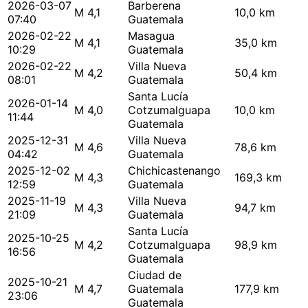
2026-03-07
Barberena
M 4,1
10,0 km
07:40
Guatemala
2026-02-22
Masagua
M 4,1
35,0 km
10:29
Guatemala
2026-02-22
Villa Nueva
M 4,2
50,4 km
08:01
Guatemala
Santa Lucía
2026-01-14
M 4,0
Cotzumalguapa
10,0 km
11:44
Guatemala
2025-12-31
Villa Nueva
M 4,6
78,6 km
04:42
Guatemala
2025-12-02
Chichicastenango
M 4,3
169,3 km
12:59
Guatemala
2025-11-19
Villa Nueva
M 4,3
94,7 km
21:09
Guatemala
Santa Lucía
2025-10-25
M 4,2
Cotzumalguapa
98,9 km
16:56
Guatemala
Ciudad de
2025-10-21
M 4,7
Guatemala
177,9 km
23:06
Guatemala