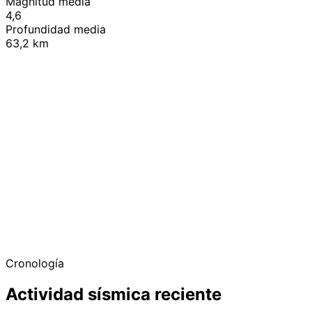
Magnitud media
4,6
Profundidad media
63,2 km
+
−
Cronología
Actividad sísmica reciente