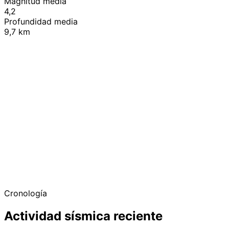
Magnitud media
4,2
Profundidad media
9,7 km
+
−
Cronología
Actividad sísmica reciente