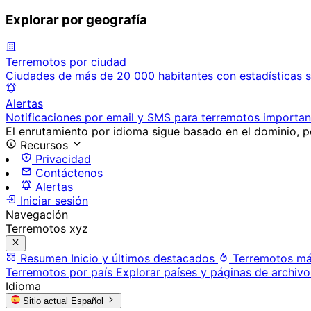
Explorar por geografía
Terremotos por ciudad
Ciudades de más de 20 000 habitantes con estadísticas s
Alertas
Notificaciones por email y SMS para terremotos importan
El enrutamiento por idioma sigue basado en el dominio, po
Recursos
Privacidad
Contáctenos
Alertas
Iniciar sesión
Navegación
Terremotos xyz
Resumen
Inicio y últimos destacados
Terremotos má
Terremotos por país
Explorar países y páginas de archivo
Idioma
Sitio actual
Español