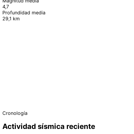
Magnitud media
4,7
Profundidad media
29,1 km
+
−
Cronología
Actividad sísmica reciente