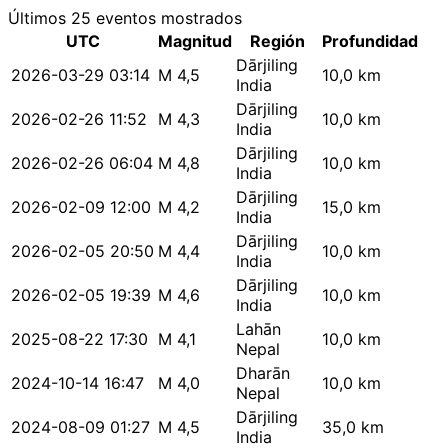
Últimos 25 eventos mostrados
UTC
Magnitud
Región
Profundidad
Dārjiling
2026-03-29 03:14
M 4,5
10,0 km
India
Dārjiling
2026-02-26 11:52
M 4,3
10,0 km
India
Dārjiling
2026-02-26 06:04
M 4,8
10,0 km
India
Dārjiling
2026-02-09 12:00
M 4,2
15,0 km
India
Dārjiling
2026-02-05 20:50
M 4,4
10,0 km
India
Dārjiling
2026-02-05 19:39
M 4,6
10,0 km
India
Lahān
2025-08-22 17:30
M 4,1
10,0 km
Nepal
Dharān
2024-10-14 16:47
M 4,0
10,0 km
Nepal
Dārjiling
2024-08-09 01:27
M 4,5
35,0 km
India