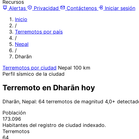
Recursos
Alertas
Privacidad
Contáctenos
Iniciar sesión
Inicio
/
Terremotos por país
/
Nepal
/
Dharān
Terremotos por ciudad
Nepal
100 km
Perfil sísmico de la ciudad
Terremoto en Dharān hoy
Dharān, Nepal: 64 terremotos de magnitud 4,0+ detectad
Población
173.096
Habitantes del registro de ciudad indexado.
Terremotos
64