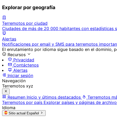
Explorar por geografía
Terremotos por ciudad
Ciudades de más de 20 000 habitantes con estadísticas s
Alertas
Notificaciones por email y SMS para terremotos importan
El enrutamiento por idioma sigue basado en el dominio, po
Recursos
Privacidad
Contáctenos
Alertas
Iniciar sesión
Navegación
Terremotos xyz
Resumen
Inicio y últimos destacados
Terremotos má
Terremotos por país
Explorar países y páginas de archivo
Idioma
Sitio actual
Español