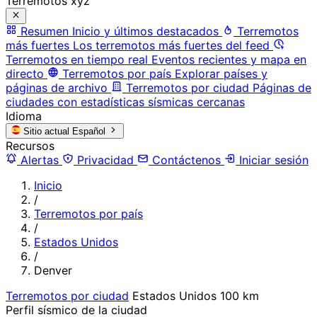
Terremotos xyz
Resumen
Inicio y últimos destacados
Terremotos
más fuertes
Los terremotos más fuertes del feed
Terremotos en tiempo real
Eventos recientes y mapa en
directo
Terremotos por país
Explorar países y
páginas de archivo
Terremotos por ciudad
Páginas de
ciudades con estadísticas sísmicas cercanas
Idioma
Sitio actual
Español
Recursos
Alertas
Privacidad
Contáctenos
Iniciar sesión
Inicio
/
Terremotos por país
/
Estados Unidos
/
Denver
Terremotos por ciudad
Estados Unidos
100 km
Perfil sísmico de la ciudad