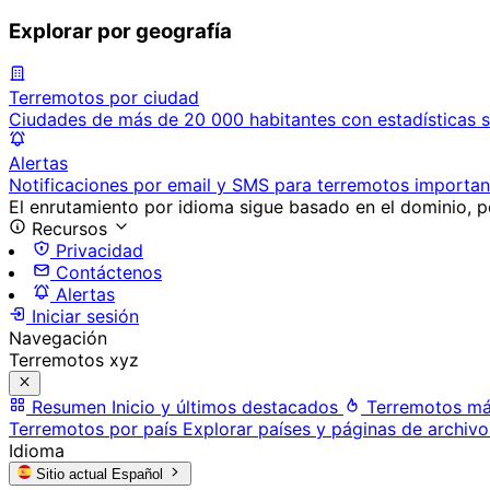
Explorar por geografía
Terremotos por ciudad
Ciudades de más de 20 000 habitantes con estadísticas s
Alertas
Notificaciones por email y SMS para terremotos importan
El enrutamiento por idioma sigue basado en el dominio, po
Recursos
Privacidad
Contáctenos
Alertas
Iniciar sesión
Navegación
Terremotos xyz
Resumen
Inicio y últimos destacados
Terremotos má
Terremotos por país
Explorar países y páginas de archivo
Idioma
Sitio actual
Español