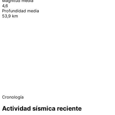
Magnitud media
4,6
Profundidad media
53,9 km
+
−
Cronología
Actividad sísmica reciente