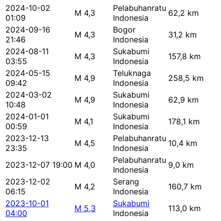
2024-10-02
Pelabuhanratu
M 4,3
62,2 km
01:09
Indonesia
2024-09-16
Bogor
M 4,3
31,2 km
21:46
Indonesia
2024-08-11
Sukabumi
M 4,3
157,8 km
03:55
Indonesia
2024-05-15
Teluknaga
M 4,9
258,5 km
09:42
Indonesia
2024-03-02
Sukabumi
M 4,9
62,9 km
10:48
Indonesia
2024-01-01
Sukabumi
M 4,1
178,1 km
00:59
Indonesia
2023-12-13
Pelabuhanratu
M 4,5
10,4 km
23:35
Indonesia
Pelabuhanratu
2023-12-07 19:00
M 4,0
9,0 km
Indonesia
2023-12-02
Serang
M 4,2
160,7 km
06:15
Indonesia
2023-10-01
Sukabumi
M 5,3
113,0 km
04:00
Indonesia