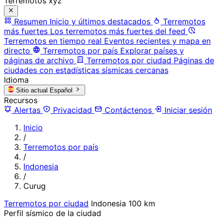
Terremotos xyz
Resumen
Inicio y últimos destacados
Terremotos
más fuertes
Los terremotos más fuertes del feed
Terremotos en tiempo real
Eventos recientes y mapa en
directo
Terremotos por país
Explorar países y
páginas de archivo
Terremotos por ciudad
Páginas de
ciudades con estadísticas sísmicas cercanas
Idioma
Sitio actual
Español
Recursos
Alertas
Privacidad
Contáctenos
Iniciar sesión
Inicio
/
Terremotos por país
/
Indonesia
/
Curug
Terremotos por ciudad
Indonesia
100 km
Perfil sísmico de la ciudad