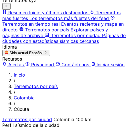
Terremotos xyz
Resumen
Inicio y últimos destacados
Terremotos
más fuertes
Los terremotos más fuertes del feed
Terremotos en tiempo real
Eventos recientes y mapa en
directo
Terremotos por país
Explorar países y
páginas de archivo
Terremotos por ciudad
Páginas de
ciudades con estadísticas sísmicas cercanas
Idioma
Sitio actual
Español
Recursos
Alertas
Privacidad
Contáctenos
Iniciar sesión
Inicio
/
Terremotos por país
/
Colombia
/
Cúcuta
Terremotos por ciudad
Colombia
100 km
Perfil sísmico de la ciudad