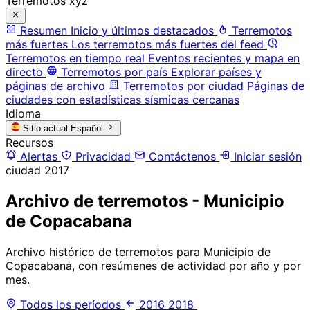
Terremotos xyz
Resumen
Inicio y últimos destacados
Terremotos
más fuertes
Los terremotos más fuertes del feed
Terremotos en tiempo real
Eventos recientes y mapa en
directo
Terremotos por país
Explorar países y
páginas de archivo
Terremotos por ciudad
Páginas de
ciudades con estadísticas sísmicas cercanas
Idioma
Sitio actual
Español
Recursos
Alertas
Privacidad
Contáctenos
Iniciar sesión
ciudad
2017
Archivo de terremotos - Municipio
de Copacabana
Archivo histórico de terremotos para Municipio de
Copacabana, con resúmenes de actividad por año y por
mes.
Todos los períodos
2016
2018