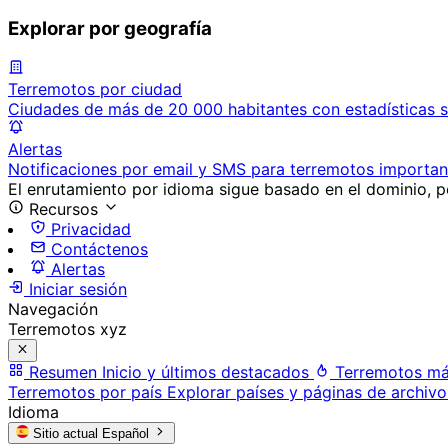
Explorar por geografía
Terremotos por ciudad
Ciudades de más de 20 000 habitantes con estadísticas s
Alertas
Notificaciones por email y SMS para terremotos importan
El enrutamiento por idioma sigue basado en el dominio, po
Recursos
Privacidad
Contáctenos
Alertas
Iniciar sesión
Navegación
Terremotos xyz
Resumen
Inicio y últimos destacados
Terremotos má
Terremotos por país
Explorar países y páginas de archivo
Idioma
Sitio actual
Español