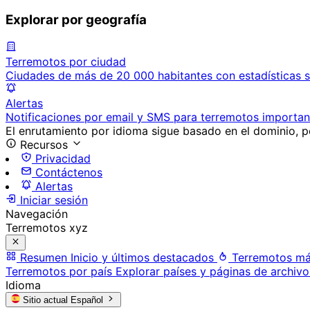
Explorar por geografía
Terremotos por ciudad
Ciudades de más de 20 000 habitantes con estadísticas s
Alertas
Notificaciones por email y SMS para terremotos importan
El enrutamiento por idioma sigue basado en el dominio, po
Recursos
Privacidad
Contáctenos
Alertas
Iniciar sesión
Navegación
Terremotos xyz
Resumen
Inicio y últimos destacados
Terremotos má
Terremotos por país
Explorar países y páginas de archivo
Idioma
Sitio actual
Español