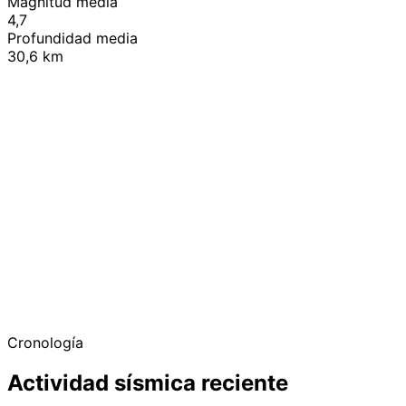
Magnitud media
4,7
Profundidad media
30,6 km
+
−
Cronología
Actividad sísmica reciente