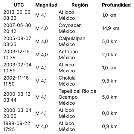
UTC
Magnitud
Región
Profundidad
2013-05-06
Atlixco
M 4,1
1,0 km
08:33
México
2007-05-30
Coyoacán
M 4,0
14,9 km
20:42
México
2005-08-07
Calpulalpan
M 4,0
5,0 km
03:25
México
2003-12-15
Actopan
M 4,0
2,0 km
10:39
México
2003-02-04
Atlixco
M 4,1
1,0 km
10:59
México
2002-11-16
Cholula
M 4,1
9,3 km
11:50
México
Tepeji del Rio de
2000-03-12
M 4,1
Ocampo
5,0 km
03:44
México
2000-03-04
Atlixco
M 4,1
0,0 km
20:55
México
1998-09-22
Atlixco
M 4,0
0,9 km
17:25
México