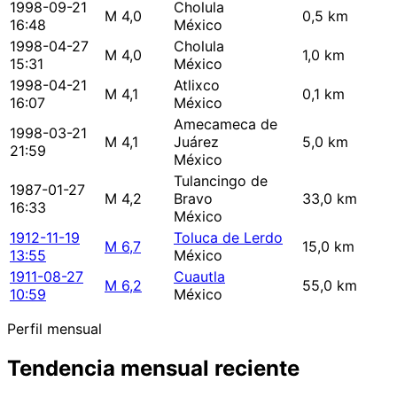
1998-09-21
Cholula
M 4,0
0,5 km
16:48
México
1998-04-27
Cholula
M 4,0
1,0 km
15:31
México
1998-04-21
Atlixco
M 4,1
0,1 km
16:07
México
Amecameca de
1998-03-21
M 4,1
Juárez
5,0 km
21:59
México
Tulancingo de
1987-01-27
M 4,2
Bravo
33,0 km
16:33
México
1912-11-19
Toluca de Lerdo
M 6,7
15,0 km
13:55
México
1911-08-27
Cuautla
M 6,2
55,0 km
10:59
México
Perfil mensual
Tendencia mensual reciente