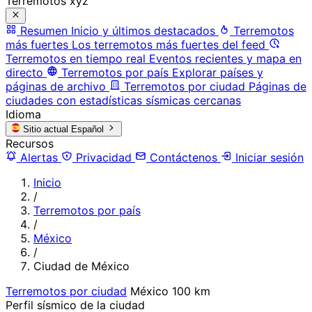
Terremotos xyz
Resumen
Inicio y últimos destacados
Terremotos
más fuertes
Los terremotos más fuertes del feed
Terremotos en tiempo real
Eventos recientes y mapa en
directo
Terremotos por país
Explorar países y
páginas de archivo
Terremotos por ciudad
Páginas de
ciudades con estadísticas sísmicas cercanas
Idioma
Sitio actual
Español
Recursos
Alertas
Privacidad
Contáctenos
Iniciar sesión
Inicio
/
Terremotos por país
/
México
/
Ciudad de México
Terremotos por ciudad
México
100 km
Perfil sísmico de la ciudad