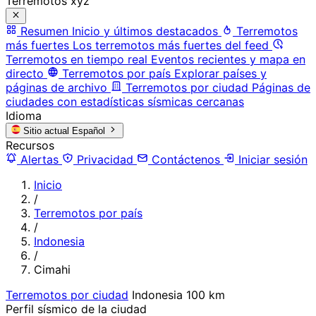
Terremotos xyz
Resumen
Inicio y últimos destacados
Terremotos
más fuertes
Los terremotos más fuertes del feed
Terremotos en tiempo real
Eventos recientes y mapa en
directo
Terremotos por país
Explorar países y
páginas de archivo
Terremotos por ciudad
Páginas de
ciudades con estadísticas sísmicas cercanas
Idioma
Sitio actual
Español
Recursos
Alertas
Privacidad
Contáctenos
Iniciar sesión
Inicio
/
Terremotos por país
/
Indonesia
/
Cimahi
Terremotos por ciudad
Indonesia
100 km
Perfil sísmico de la ciudad