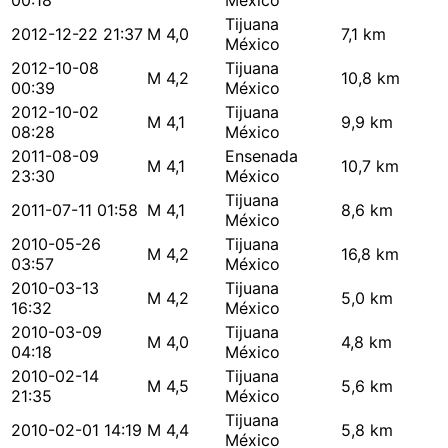
00:18
México
Tijuana
2012-12-22 21:37
M 4,0
7,1 km
México
2012-10-08
Tijuana
M 4,2
10,8 km
00:39
México
2012-10-02
Tijuana
M 4,1
9,9 km
08:28
México
2011-08-09
Ensenada
M 4,1
10,7 km
23:30
México
Tijuana
2011-07-11 01:58
M 4,1
8,6 km
México
2010-05-26
Tijuana
M 4,2
16,8 km
03:57
México
2010-03-13
Tijuana
M 4,2
5,0 km
16:32
México
2010-03-09
Tijuana
M 4,0
4,8 km
04:18
México
2010-02-14
Tijuana
M 4,5
5,6 km
21:35
México
Tijuana
2010-02-01 14:19
M 4,4
5,8 km
México