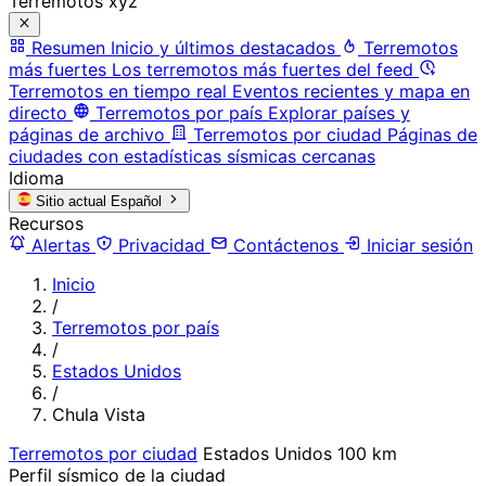
Terremotos xyz
Resumen
Inicio y últimos destacados
Terremotos
más fuertes
Los terremotos más fuertes del feed
Terremotos en tiempo real
Eventos recientes y mapa en
directo
Terremotos por país
Explorar países y
páginas de archivo
Terremotos por ciudad
Páginas de
ciudades con estadísticas sísmicas cercanas
Idioma
Sitio actual
Español
Recursos
Alertas
Privacidad
Contáctenos
Iniciar sesión
Inicio
/
Terremotos por país
/
Estados Unidos
/
Chula Vista
Terremotos por ciudad
Estados Unidos
100 km
Perfil sísmico de la ciudad