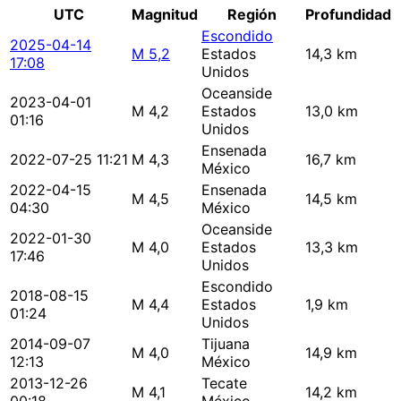
UTC
Magnitud
Región
Profundidad
Escondido
2025-04-14
M 5,2
Estados
14,3 km
17:08
Unidos
Oceanside
2023-04-01
M 4,2
Estados
13,0 km
01:16
Unidos
Ensenada
2022-07-25 11:21
M 4,3
16,7 km
México
2022-04-15
Ensenada
M 4,5
14,5 km
04:30
México
Oceanside
2022-01-30
M 4,0
Estados
13,3 km
17:46
Unidos
Escondido
2018-08-15
M 4,4
Estados
1,9 km
01:24
Unidos
2014-09-07
Tijuana
M 4,0
14,9 km
12:13
México
2013-12-26
Tecate
M 4,1
14,2 km